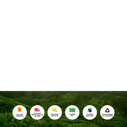
Infusion aux fruits rouges (50 tipis®)
24,00
€