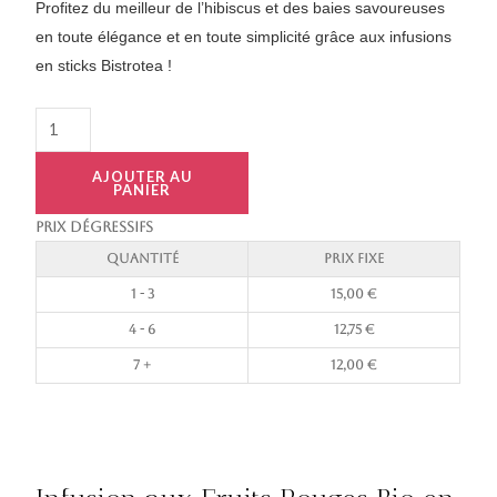
Profitez du meilleur de l’hibiscus et des baies savoureuses
en toute élégance et en toute simplicité grâce aux infusions
en sticks Bistrotea !
quantité
de
Infusion
AJOUTER AU
PANIER
Fruits
Rouges
PRIX DÉGRESSIFS
(32
Quantité
Prix fixe
sticks)
1 - 3
15,00
€
4 - 6
12,75
€
7 +
12,00
€